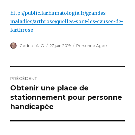
http://public.larhumatologie.fr/grandes-
maladies/arthrose/quelles-sont-les-causes-de-
larthrose
Auteur
Cédric LALO
Publié
27 juin 2019
Catégories
Personne Agée
le
Navigation
PRÉCÉDENT
de
Obtenir une place de
Article
stationnement pour personne
précédent :
l’article
handicapée