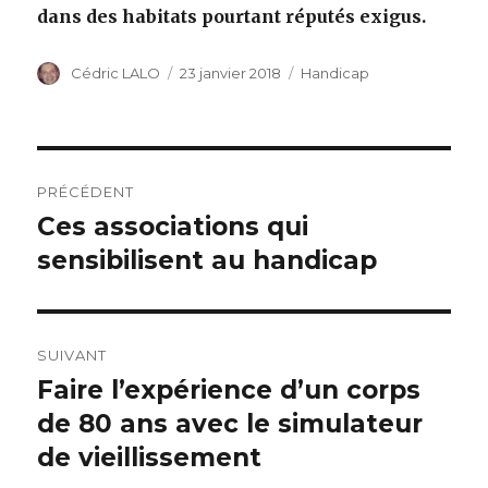
dans des habitats pourtant réputés exigus.
Auteur
Cédric LALO
Publié
23 janvier 2018
Catégories
Handicap
le
Navigation
PRÉCÉDENT
de
Ces associations qui
Article
sensibilisent au handicap
précédent :
l’article
SUIVANT
Faire l’expérience d’un corps
Article
de 80 ans avec le simulateur
suivant :
de vieillissement