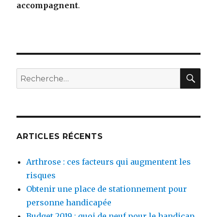
accompagnent
.
RE
Recherche
pour
:
ARTICLES RÉCENTS
Arthrose : ces facteurs qui augmentent les
risques
Obtenir une place de stationnement pour
personne handicapée
Budget 2019 : quoi de neuf pour le handicap