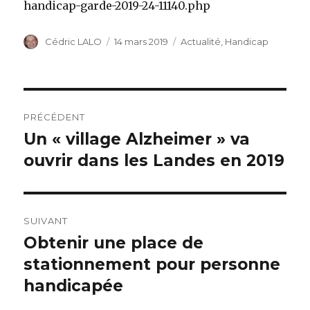
handicap-garde-2019-24-11140.php
Auteur
Cédric LALO
Publié
14 mars 2019
Catégories
Actualité
,
Handicap
le
Navigation
PRÉCÉDENT
de
Un « village Alzheimer » va
Article
ouvrir dans les Landes en 2019
précédent :
l’article
SUIVANT
Obtenir une place de
Article
stationnement pour personne
suivant :
handicapée